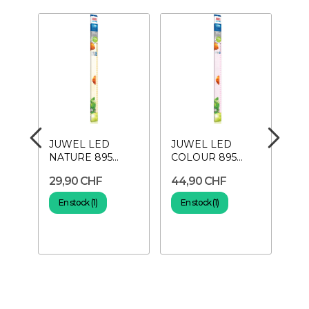
JUWEL LED
JUWEL LED
Min
NATURE 895
COLOUR 895
heu
r
mm/19 Watt-
mm/17 Watt-
Pr
29,90 CHF
44,90 CHF
9,
Tube LED
Tube LED
ma
En stock (1)
En stock (1)
E