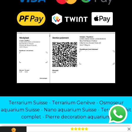
Terrarium Suisse
-
Terrarium Genève
-
Osmoseur
aquarium Suisse
-
Nano aquarium Suisse
-
Terrarium kit
complet
-
Pierre decoration aquarium