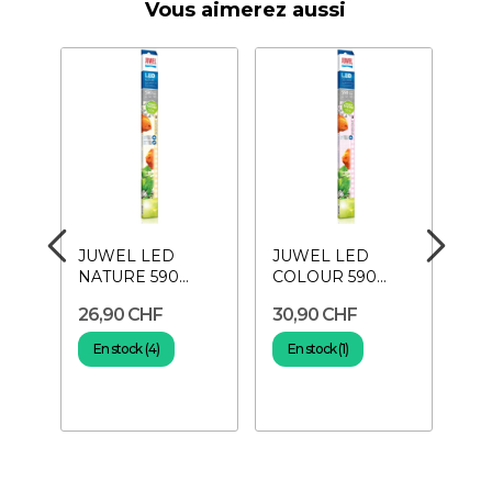
Vous aimerez aussi
JUWEL LED
JUWEL LED
Min
NATURE 590
COLOUR 590
heu
r
mm/13 Watt-
mm/11 Watt-
Pr
26,90 CHF
30,90 CHF
9,
Tube LED
Tube LED
ma
En stock (4)
En stock (1)
E