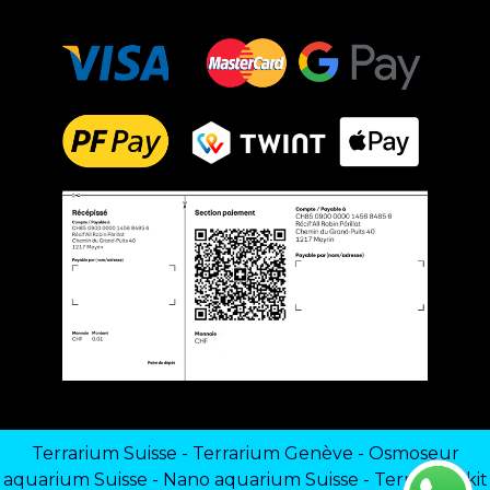
Terrarium Suisse
-
Terrarium Genève
-
Osmoseur
aquarium Suisse
-
Nano aquarium Suisse
-
Terrarium kit