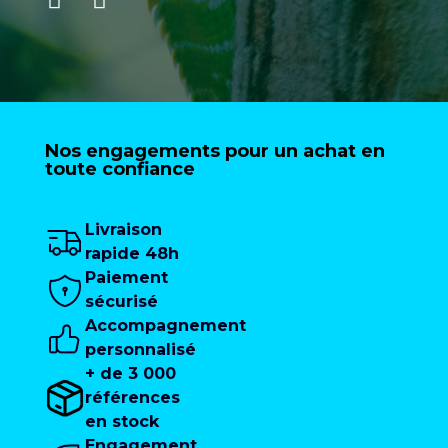
Nos engagements pour un achat en
toute confiance
Livraison
rapide 48h
Paiement
sécurisé
Accompagnement
personnalisé
+ de 3 000
références
en stock
Engagement