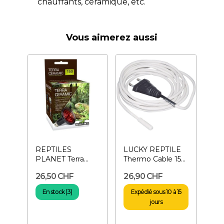
chauffants, céramique, etc.
Vous aimerez aussi
REPTILES
LUCKY REPTILE
PLANET Terra
Thermo Cable 15
Ceramic 150 W-
W- Câble
26,50 CHF
26,90 CHF
Lampe céramique
chauffant pour...
pour...
En stock (3)
Expédié sous 10 à 15
jours