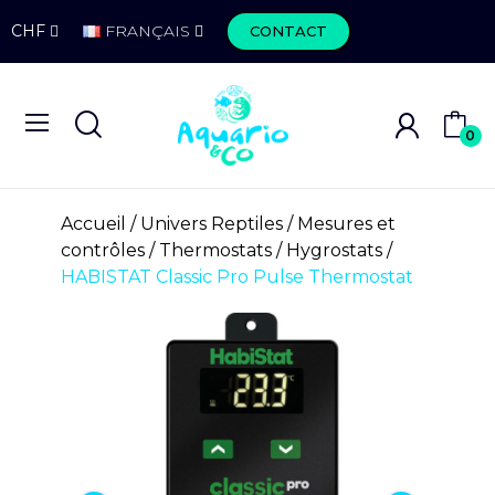
CHF
FRANÇAIS
CONTACT
0
Accueil
Univers Reptiles
Mesures et
contrôles
Thermostats / Hygrostats
HABISTAT Classic Pro Pulse Thermostat