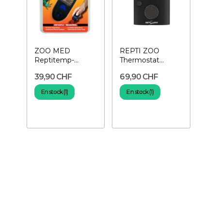
ZOO MED
REPTI ZOO
Reptitemp-
Thermostat
Thermomètre
Digital à Rotation
39,90 CHF
69,90 CHF
infrarouge
En stock (1)
En stock (1)