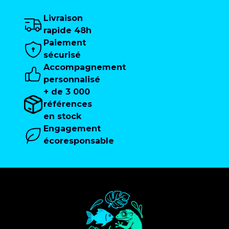
Livraison
rapide 48h
Paiement
sécurisé
Accompagnement
personnalisé
+ de 3 000
références
en stock
Engagement
écoresponsable