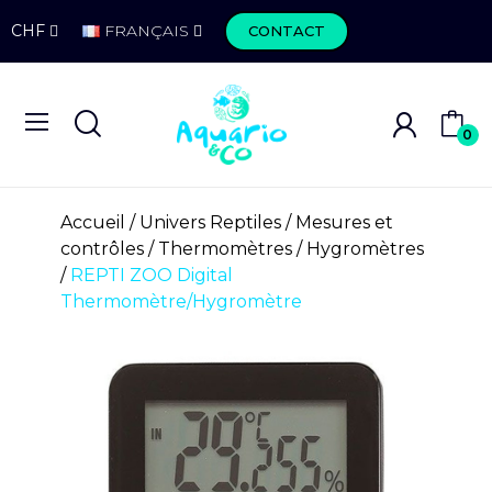
CHF
FRANÇAIS
CONTACT
0
Accueil
Univers Reptiles
Mesures et
contrôles
Thermomètres / Hygromètres
REPTI ZOO Digital
Thermomètre/Hygromètre