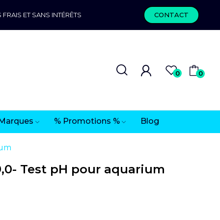
 FRAIS ET SANS INTÉRÊTS
CONTACT
0
0
Marques
% Promotions %
Blog
ium
9,0- Test pH pour aquarium