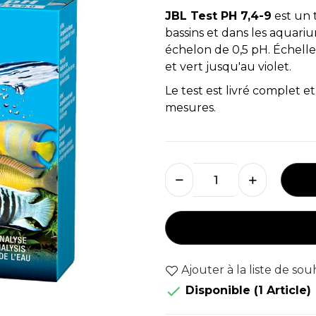
JBL Test PH 7,4-9
est un t
bassins et dans les aquari
échelon de 0,5 pH. Échell
et vert jusqu'au violet.
Le test est livré complet e
mesures.
Ajouter à la liste de sou

Disponible
(1 Article)