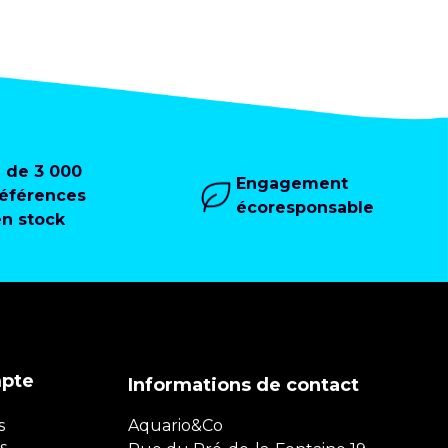
+ de 3 000
Engagement
références
écoresponsable
en stock
mpte
Informations de contact
s
Aquario&Co
s