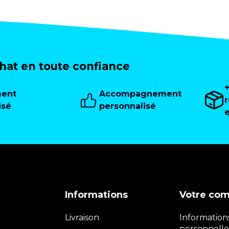
at en toute confiance
ment
Accompagnement
isé
personnalisé
Informations
Votre co
Livraison
Information
personnelle