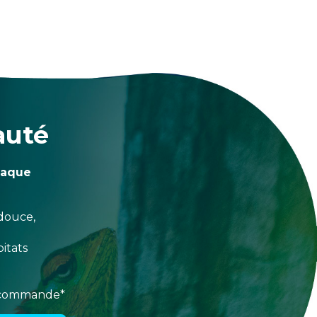
auté
haque
douce,
itats
e commande*