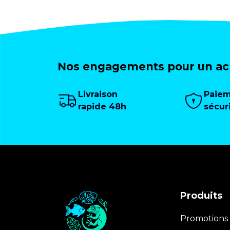
Nos engagements pour un ach
Livraison
Paie
rapide 48h
sécur
Produits
Promotions