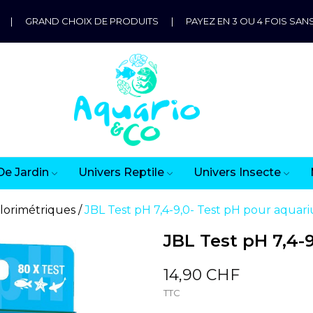
|
GRAND CHOIX DE PRODUITS
|
PAYEZ EN 3 OU 4 FOIS SANS
De Jardin
Univers Reptile
Univers Insecte
olorimétriques
JBL Test pH 7,4-9,0- Test pH pour aquar
JBL Test pH 7,4-
14,90 CHF
TTC