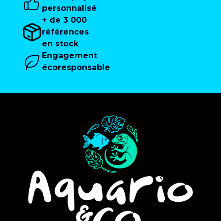
personnalisé
+ de 3 000
références
en stock
Engagement
écoresponsable