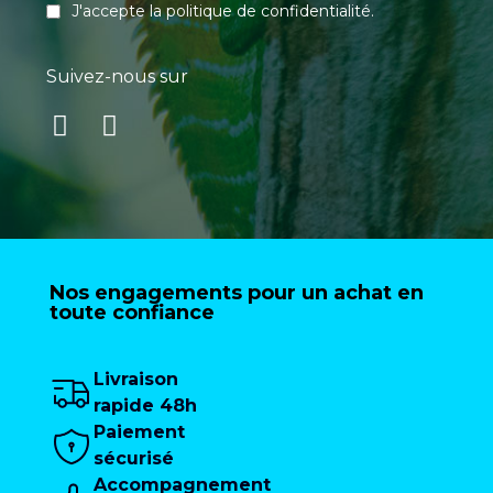
J'accepte la
politique de confidentialité
.
Suivez-nous sur
Nos engagements pour un achat en
toute confiance
Livraison
rapide 48h
Paiement
sécurisé
Accompagnement