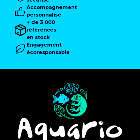
Accompagnement
personnalisé
+ de 3 000
références
en stock
Engagement
écoresponsable