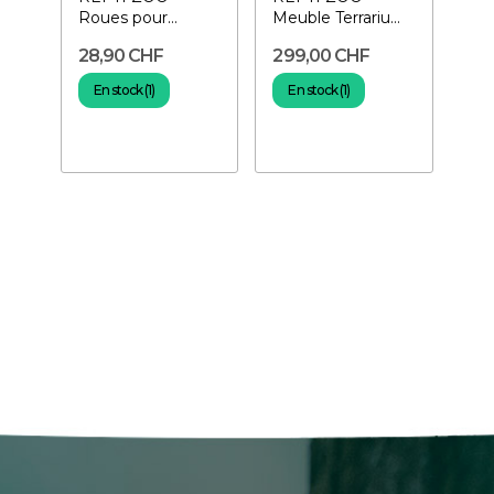
Roues pour
Meuble Terrarium
terrariums Repti
120x45,7x76 cm
28,90 CHF
299,00 CHF
Zoo
En stock (1)
En stock (1)