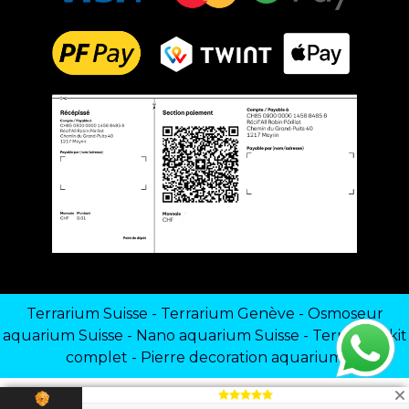
Terrarium Suisse
-
Terrarium Genève
-
Osmoseur
aquarium Suisse
-
Nano aquarium Suisse
-
Terrarium kit
complet
-
Pierre decoration aquarium