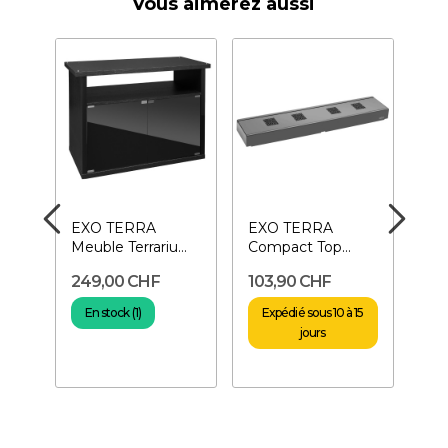
Vous aimerez aussi
EXO TERRA
EXO TERRA
EX
-
Meuble Terrarium
Compact Top
Rep
te
90x 45 x 70 cm
Large- Support
Lar
249,00 CHF
103,90 CHF
27
pour éclairage
pou
En stock (1)
Expédié sous 10 à 15
E
jours