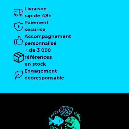
Livraison
rapide 48h
Paiement
sécurisé
Accompagnement
personnalisé
+ de 3 000
références
en stock
Engagement
écoresponsable