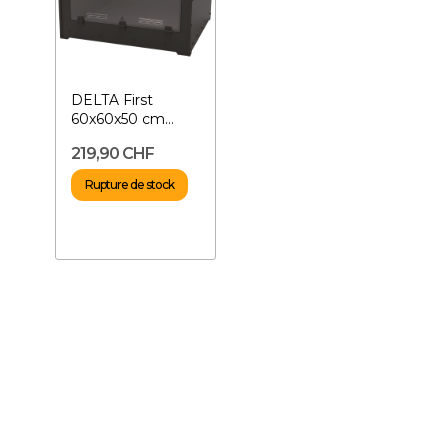
DELTA First
60x60x50 cm
Noir- Terrarium
219,90 CHF
PVC en kit
Rupture de stock