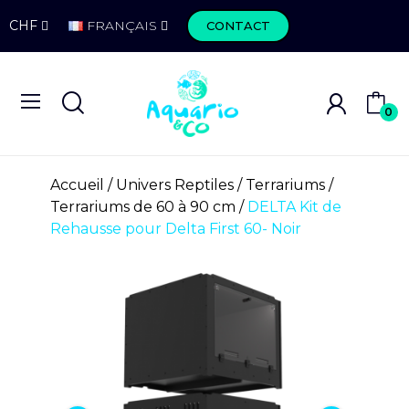
CHF
FRANÇAIS
CONTACT
0
Accueil
Univers Reptiles
Terrariums
Terrariums de 60 à 90 cm
DELTA Kit de
Rehausse pour Delta First 60- Noir