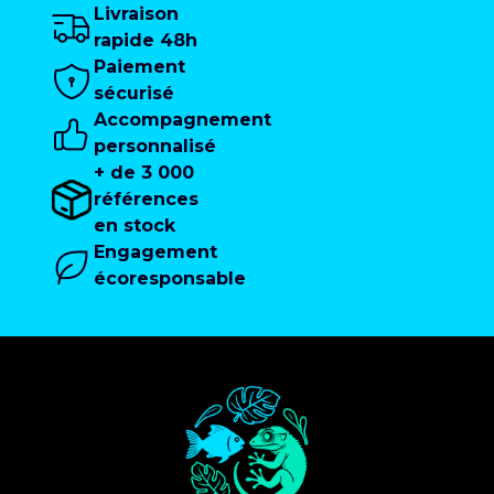
Livraison
rapide 48h
Paiement
sécurisé
Accompagnement
personnalisé
+ de 3 000
références
en stock
Engagement
écoresponsable