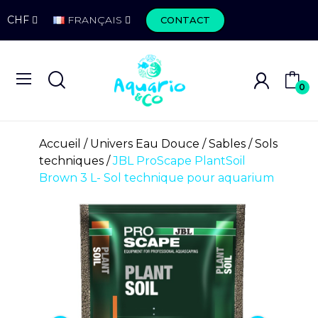
CHF
FRANÇAIS
CONTACT
0
Accueil
Univers Eau Douce
Sables
Sols
techniques
JBL ProScape PlantSoil
Brown 3 L- Sol technique pour aquarium