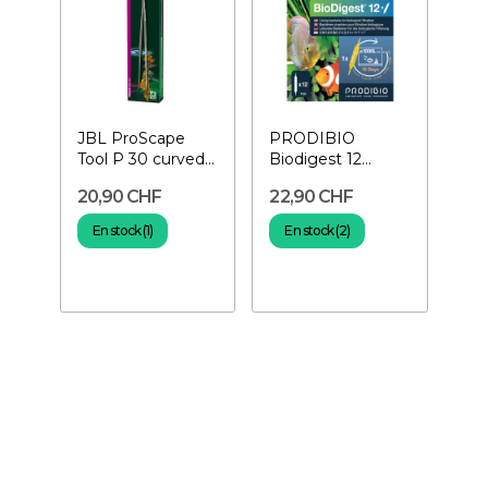
JBL ProScape
PRODIBIO
Tool P 30 curved -
Biodigest 12
Pince incurvée
ampoules-
20,90 CHF
22,90 CHF
Bactéries pour
aquarium
En stock (1)
En stock (2)