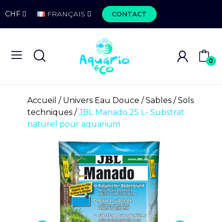
CHF
FRANÇAIS
CONTACT
0
Accueil
Univers Eau Douce
Sables
Sols
techniques
JBL Manado 25 L- Substrat
naturel pour aquarium