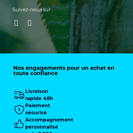
Suivez-nous sur
Nos engagements pour un achat en
toute confiance
Livraison
rapide 48h
Paiement
sécurisé
Accompagnement
personnalisé