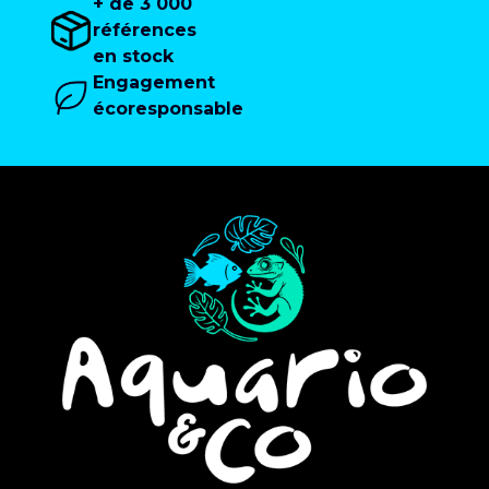
+ de 3 000
références
en stock
Engagement
écoresponsable