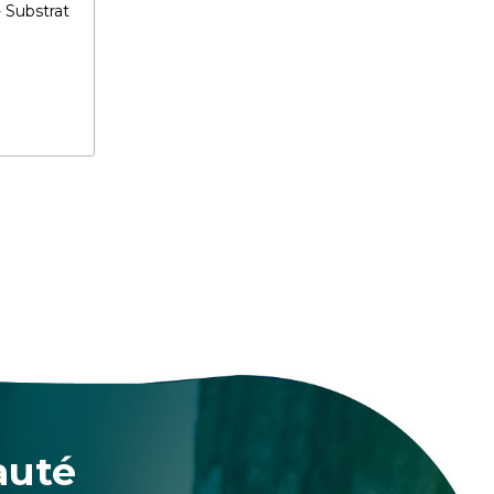
 Substrat
auté