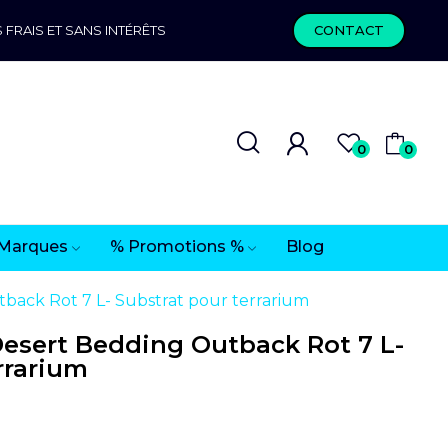
 FRAIS ET SANS INTÉRÊTS
CONTACT
0
0
Marques
% Promotions %
Blog
ack Rot 7 L- Substrat pour terrarium
esert Bedding Outback Rot 7 L-
rrarium