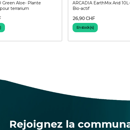
Green Aloe- Plante
ARCADIA EarthMix Arid 10L-
e pour terrarium
Bio-actif
F
26,90 CHF
)
En stock (4)
Rejoignez la commun