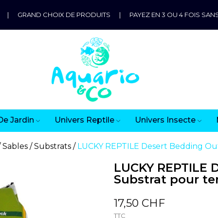
|
GRAND CHOIX DE PRODUITS
|
PAYEZ EN 3 OU 4 FOIS SANS
De Jardin
Univers Reptile
Univers Insecte
Sables / Substrats
LUCKY REPTILE Desert Bedding Outb
LUCKY REPTILE D
Substrat pour te
17,50 CHF
TTC