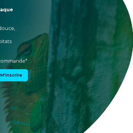
haque
douce,
itats
e commande*
M'inscrire