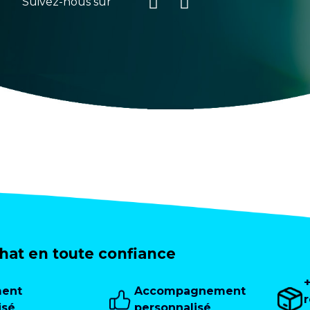
Suivez-nous sur
at en toute confiance
ment
Accompagnement
isé
personnalisé