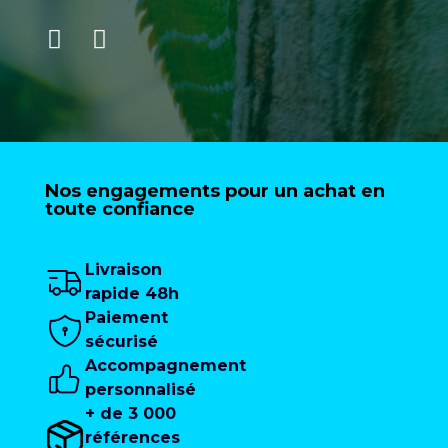
Nos engagements pour un achat en
toute confiance
Livraison
rapide 48h
Paiement
sécurisé
Accompagnement
personnalisé
+ de 3 000
références