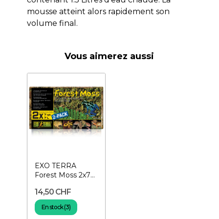
mousse atteint alors rapidement son
volume final.
Vous aimerez aussi
EXO TERRA
Forest Moss 2x7
L- Mousse pour
14,50 CHF
terrarium
En stock (3)