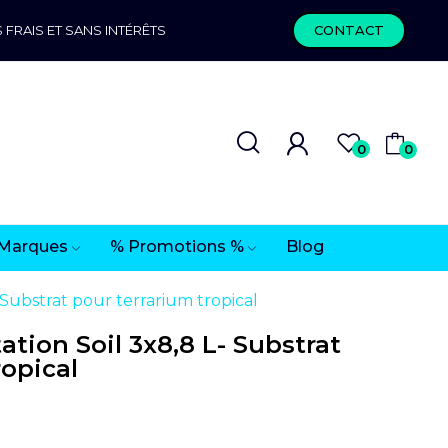
 FRAIS ET SANS INTÉRÊTS
CONTACT
0
0
Marques
% Promotions %
Blog
Substrat pour terrarium tropical
tion Soil 3x8,8 L- Substrat
ropical