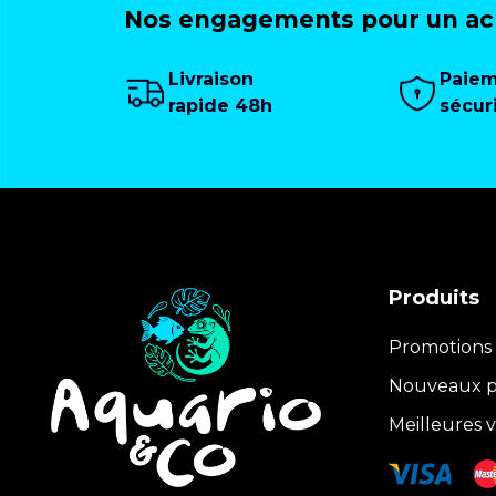
Nos engagements pour un ach
Livraison
Paie
rapide 48h
sécur
Produits
Promotions
Nouveaux p
Meilleures 