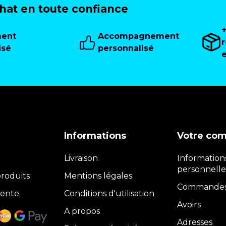
at en toute confiance
ment
Accompagnement
isé
personnalisé
Informations
Votre co
Livraison
Information
personnelle
roduits
Mentions légales
Commande
vente
Conditions d'utilisation
Avoirs
A propos
Adresses