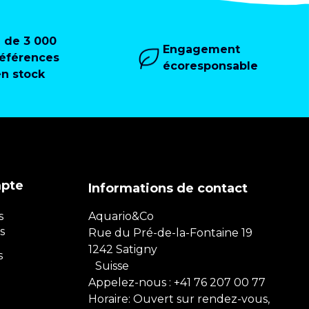
+ de 3 000
Engagement
références
écoresponsable
en stock
mpte
Informations de contact
s
Aquario&Co
s
Rue du Pré-de-la-Fontaine 19
1242 Satigny
s
Suisse
Appelez-nous :
+41 76 207 00 77
Horaire: Ouvert sur rendez-vous,