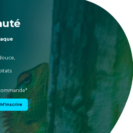
auté
haque
douce,
itats
e commande*
M'inscrire