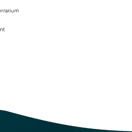
errarium
nt