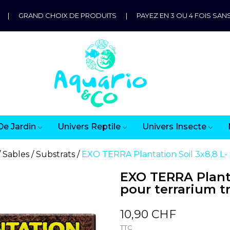
|
GRAND CHOIX DE PRODUITS
|
PAYEZ EN 3 OU 4 FOIS SANS
De Jardin
Univers Reptile
Univers Insecte
Sables / Substrats
EXO TERRA Plantation Soil 3x8,8 L- 
EXO TERRA Planta
pour terrarium t
10,90 CHF
TTC