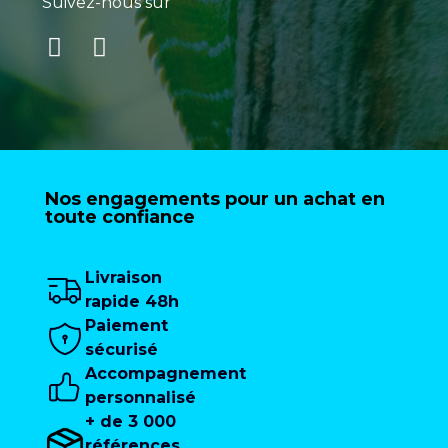
Suivez-nous sur
Nos engagements pour un achat en
toute confiance
Livraison
rapide 48h
Paiement
sécurisé
Accompagnement
personnalisé
+ de 3 000
références