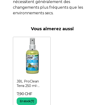
nécessitent généralement des
changements plus fréquents que les
environnements secs.
Vous aimerez aussi
JBL ProClean
Terra 250 ml-
Nettoyant pour
7,90 CHF
terrarium
En stock (7)