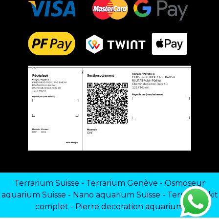
Terrarium Suisse
-
Terrarium Genève
-
Osmoseur
aquarium Suisse
-
Nano aquarium Suisse
-
Terrarium kit
complet
-
Pierre decoration aquarium