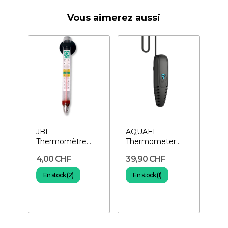
Vous aimerez aussi
JBL
AQUAEL
Thermomètre
Thermometer
d'Aquarium
Link-
4,00 CHF
39,90 CHF
Thermomètre
connecté
En stock (2)
En stock (1)