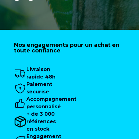
Nos engagements pour un achat en
toute confiance
Livraison
rapide 48h
Paiement
sécurisé
Accompagnement
personnalisé
+ de 3 000
références
en stock
Engagement