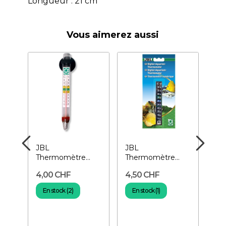
Longueur : 21 cm
Vous aimerez aussi
JBL
JBL
AQ
Thermomètre
Thermomètre
Th
d'Aquarium
d'aquarium Digital
Lin
4,00 CHF
4,50 CHF
39
Th
co
En stock (2)
En stock (1)
En