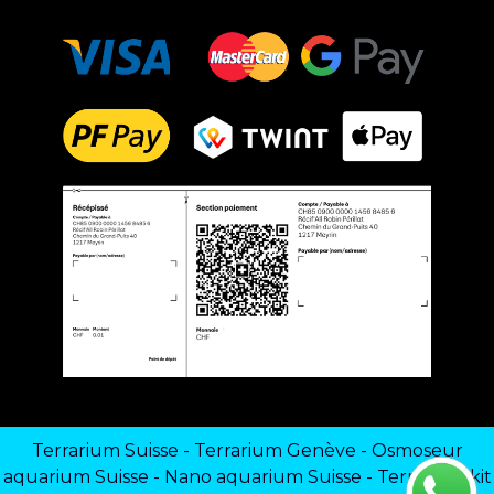
Terrarium Suisse
-
Terrarium Genève
-
Osmoseur
aquarium Suisse
-
Nano aquarium Suisse
-
Terrarium kit