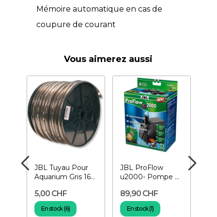
Mémoire automatique en cas de
coupure de courant
Vous aimerez aussi
al
JBL Tuyau Pour
JBL ProFlow
EH
à
Aquarium Gris 16-
u2000- Pompe à
24
22 mm au mètre
eau
ea
5,00 CHF
89,90 CHF
19
En stock (6)
En stock (1)
En