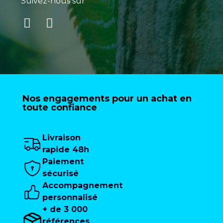
Suivez-nous sur
Nos engagements pour un achat en
toute confiance
Livraison
rapide 48h
Paiement
sécurisé
Accompagnement
personnalisé
+ de 3 000
références