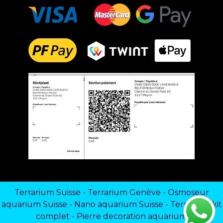
Terrarium Suisse
-
Terrarium Genève
-
Osmoseur
aquarium Suisse
-
Nano aquarium Suisse
-
Terrarium kit
complet
-
Pierre decoration aquarium