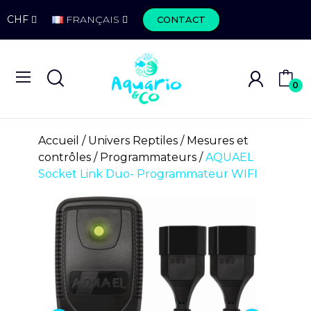
CHF
FRANÇAIS
CONTACT
0
Accueil
Univers Reptiles
Mesures et
contrôles
Programmateurs
AQUAEL
Socket Link Duo- Programmateur WIFI