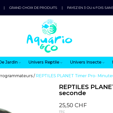
|
GRAND CHOIX DE PRODUITS
|
PAYEZ EN 3 OU 4 FOIS SANS
De Jardin
Univers Reptile
Univers Insecte
rogrammateurs
REPTILES PLANET Timer Pro- Minuteu
REPTILES PLANET
seconde
25,50 CHF
TTC