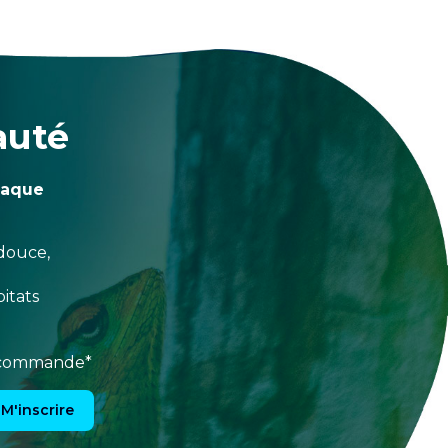
auté
haque
douce,
itats
e commande*
M'inscrire