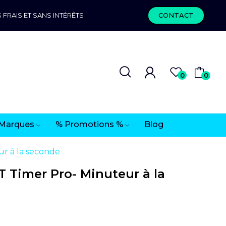
 FRAIS ET SANS INTÉRÊTS
CONTACT
0
0
Marques
% Promotions %
Blog
r à la seconde
 Timer Pro- Minuteur à la