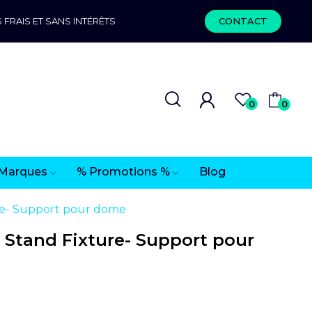
 FRAIS ET SANS INTÉRÊTS
CONTACT
0
0
Marques
% Promotions %
Blog
e- Support pour dome
Stand Fixture- Support pour