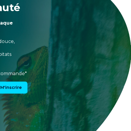
auté
haque
douce,
itats
e commande*
M'inscrire