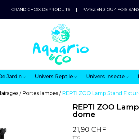
|
GRAND CHOIX DE PRODUITS
|
PAYEZ EN 3 OU 4 FOIS SANS
De Jardin
Univers Reptile
Univers Insecte
lairages
Portes lampes
REPTI ZOO Lamp Stand Fixtur
REPTI ZOO Lamp 
dome
21,90 CHF
TTC