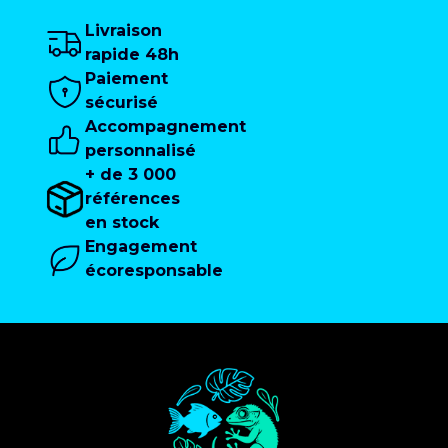
Livraison
rapide 48h
Paiement
sécurisé
Accompagnement
personnalisé
+ de 3 000
références
en stock
Engagement
écoresponsable