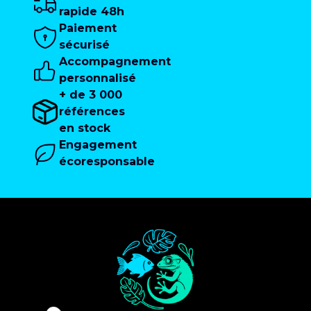
rapide 48h
Paiement
sécurisé
Accompagnement
personnalisé
+ de 3 000
références
en stock
Engagement
écoresponsable