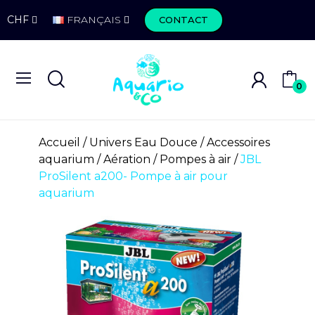
CHF
FRANÇAIS
CONTACT
0
Accueil
Univers Eau Douce
Accessoires
aquarium
Aération
Pompes à air
JBL
ProSilent a200- Pompe à air pour
aquarium