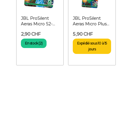
JBL ProSilent
JBL ProSilent
Aeras Micro S2-
Aeras Micro Plus
Diffuseur d'air
26 cm- Diffuseur
2,90 CHF
5,90 CHF
d'air
En stock (2)
Expédié sous 10 à 15
jours