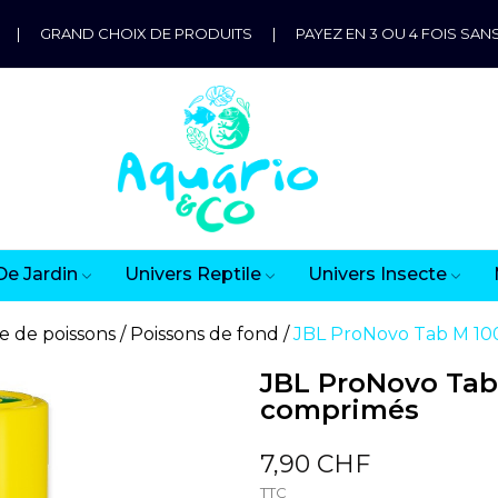
|
GRAND CHOIX DE PRODUITS
|
PAYEZ EN 3 OU 4 FOIS SANS
De Jardin
Univers Reptile
Univers Insecte
e de poissons
Poissons de fond
JBL ProNovo Tab M 10
JBL ProNovo Tab 
comprimés
7,90 CHF
TTC