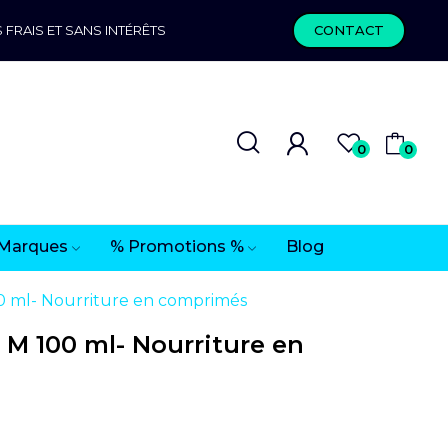
 FRAIS ET SANS INTÉRÊTS
CONTACT
0
0
Marques
% Promotions %
Blog
0 ml- Nourriture en comprimés
M 100 ml- Nourriture en