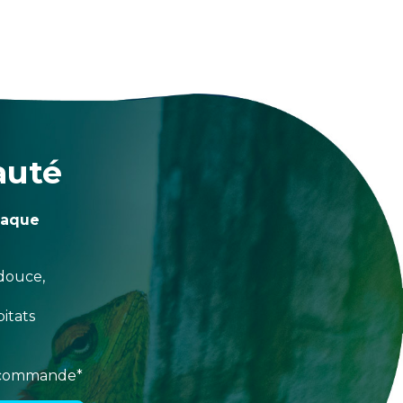
auté
haque
douce,
itats
e commande*