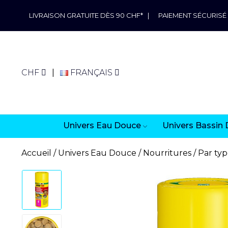
LIVRAISON GRATUITE DÈS 90 CHF*
|
PAIEMENT SÉCURISÉ
CHF
FRANÇAIS
Univers Eau Douce
Univers Bassin 
Accueil
Univers Eau Douce
Nourritures
Par typ