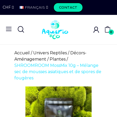
CHF
FRANÇAIS
CONTACT
0
Accueil
Univers Reptiles
Décors-
Aménagement
Plantes
SHROOMROOM MossMix 10g – Mélange
sec de mousses asiatiques et de spores de
fougères