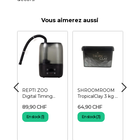
Vous aimerez aussi
OM
REPTI ZOO
SHROOMROOM
S
 –
Digital Timing
TropicalClay 3 kg –
Mo
n
Humidifier-
Argile pour fond
Bas
89,90 CHF
64,90 CHF
17
.
Humidificateur...
de terrarium
pou
En stock (1)
En stock (3)
E