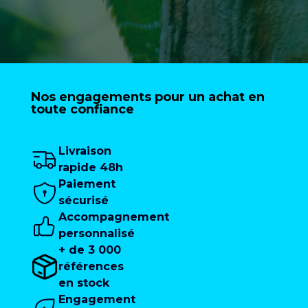
Nos engagements pour un achat en
toute confiance
Livraison
rapide 48h
Paiement
sécurisé
Accompagnement
personnalisé
+ de 3 000
références
en stock
Engagement