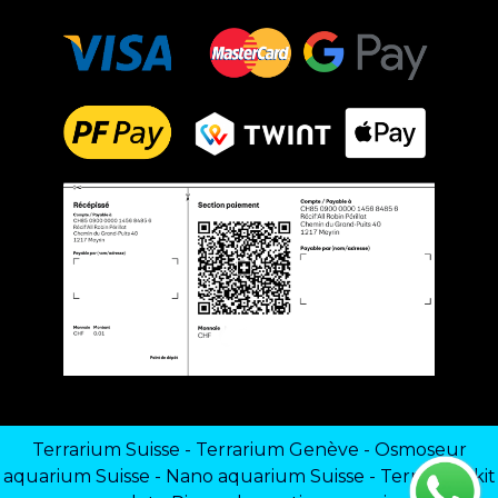
Terrarium Suisse
-
Terrarium Genève
-
Osmoseur
aquarium Suisse
-
Nano aquarium Suisse
-
Terrarium kit