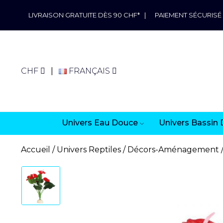
LIVRAISON GRATUITE DÈS 90 CHF*
|
PAIEMENT SÉCURISÉ
CHF
FRANÇAIS
Univers Eau Douce
Univers Bassin 
Accueil
Univers Reptiles
Décors-Aménagement