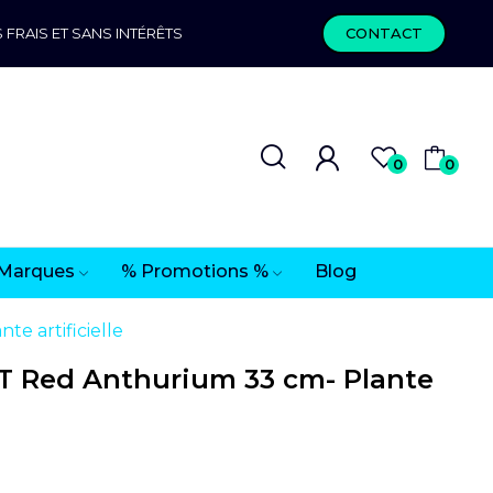
 FRAIS ET SANS INTÉRÊTS
CONTACT
0
0
Marques
% Promotions %
Blog
e artificielle
 Red Anthurium 33 cm- Plante