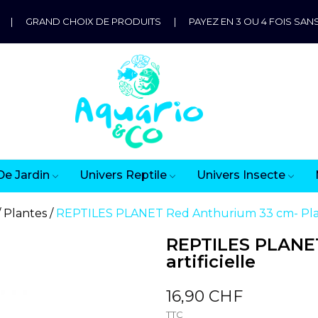
|
GRAND CHOIX DE PRODUITS
|
PAYEZ EN 3 OU 4 FOIS SANS
De Jardin
Univers Reptile
Univers Insecte
Plantes
REPTILES PLANET Red Anthurium 33 cm- Plant
REPTILES PLANET
artificielle
16,90 CHF
TTC