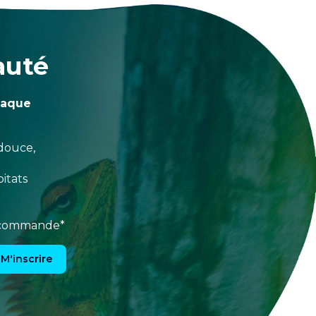
auté
haque
douce,
itats
e commande*
M'inscrire