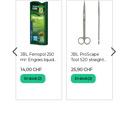
JBL Ferropol 250
JBL ProScape
JB
–
ml- Engrais liquide
Tool S20 straight-
Too
pour plantes
Ciseaux droits
Pin
14,00 CHF
25,90 CHF
19
té
pour plantes
En stock (2)
En stock (2)
E