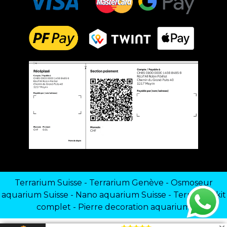
Terrarium Suisse
-
Terrarium Genève
-
Osmoseur
aquarium Suisse
-
Nano aquarium Suisse
-
Terrarium kit
complet
-
Pierre decoration aquarium