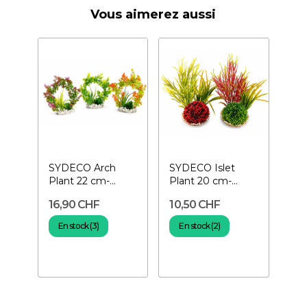
Vous aimerez aussi
SYDECO Arch
SYDECO Islet
Plant 22 cm-
Plant 20 cm-
Plante pour
Plante pour
16,90 CHF
10,50 CHF
aquarium
aquarium
En stock (3)
En stock (2)