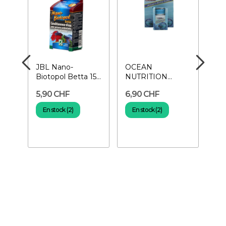
JBL Nano-
OCEAN
ZO
Biotopol Betta 15
NUTRITION
Bet
ml
Atison's Betta
Dis
5,90 CHF
6,90 CHF
26
...
Food 15 g-
aut
Nourriture pour...
En stock (2)
En stock (2)
E