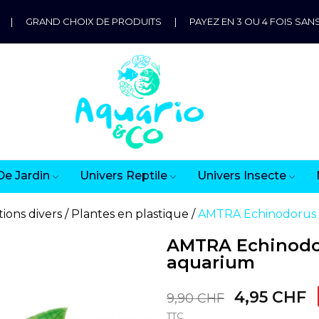
|
GRAND CHOIX DE PRODUITS
|
PAYEZ EN 3 OU 4 FOIS SANS
De Jardin
Univers Reptile
Univers Insecte
ions divers
Plantes en plastique
AMTRA Echinodorus 
AMTRA Echinodor
aquarium
4,95 CHF
9,90 CHF
TTC