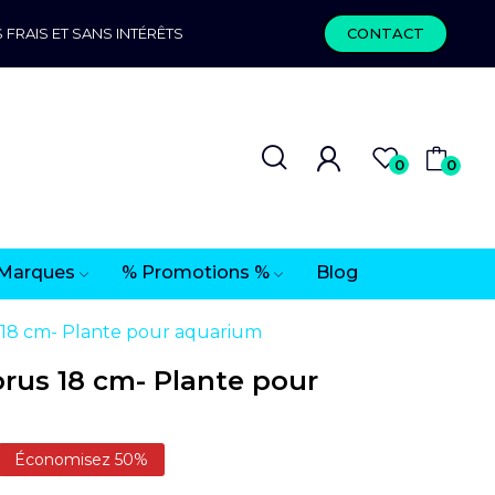
 FRAIS ET SANS INTÉRÊTS
CONTACT
0
0
Marques
% Promotions %
Blog
18 cm- Plante pour aquarium
us 18 cm- Plante pour
Économisez 50%