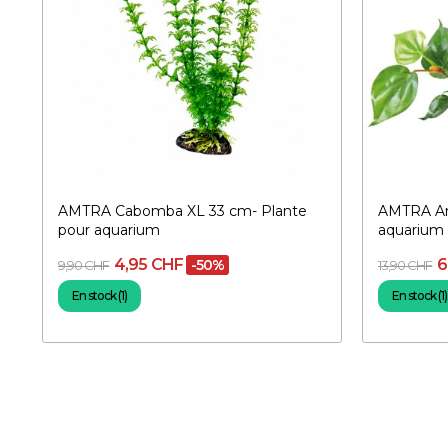
AMTRA Cabomba XL 33 cm- Plante
AMTRA An
pour aquarium
aquarium
4,95 CHF
6
-50%
9,90 CHF
13,90 CHF
En stock (1)
En stock (1)