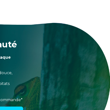
auté
haque
douce,
itats
e commande*