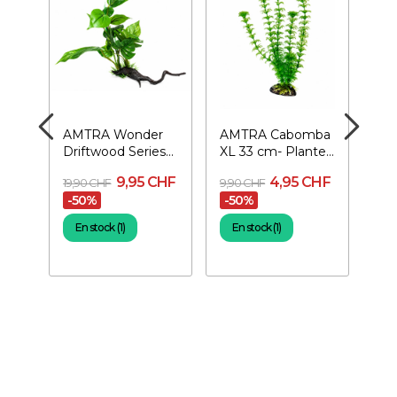
ria
AMTRA Wonder
AMTRA Cabomba
AMT
e
Driftwood Series
XL 33 cm- Plante
L 3
35-40 cm - Plante
pour aquarium
po
9,95 CHF
4,95 CHF
9,
19,90 CHF
9,90 CHF
pour...
-50%
-50%
En
En stock (1)
En stock (1)