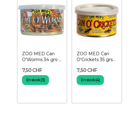
ZOO MED Can
ZOO MED Can
O'Worms 34 grs-
O'Crickets 35 grs-
Vers de farine en
Grillons en boîte
7,50 CHF
7,50 CHF
boîte
En stock (3)
En stock (4)