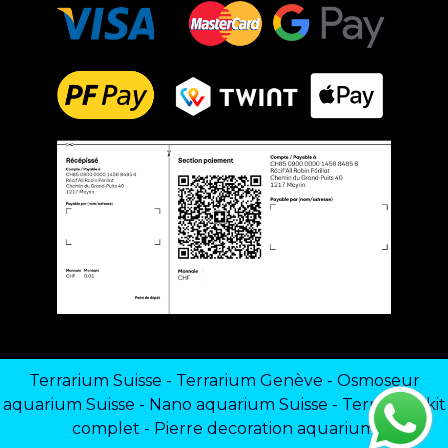
Terrarium Suisse
-
Terrarium Genève
-
Osmoseur
aquarium Suisse
-
Nano aquarium Suisse
-
Terrarium kit
complet
-
Pierre decoration aquarium