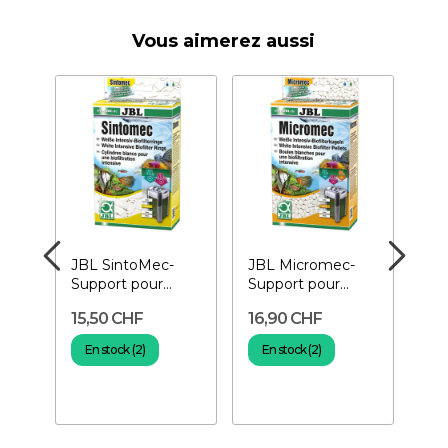
Vous aimerez aussi
JBL SintoMec-
JBL Micromec-
PR
Support pour
Support pour
Bio
bactéries
bactéries
am
15,50 CHF
16,90 CHF
36
Bac
aq
En stock (2)
En stock (2)
E