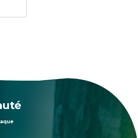
auté
haque