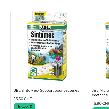
JBL SintoMec- Support pour bactéries
JBL Micr
bactéries
15,50 CHF
16,90 CH
En stock (2)