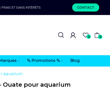
 FRAIS ET SANS INTÉRÊTS
CONTACT
0
0
Marques
% Promotions %
Blog
ur aquarium
- Ouate pour aquarium