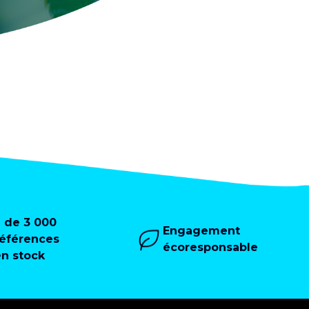
+ de 3 000
Engagement
références
écoresponsable
en stock