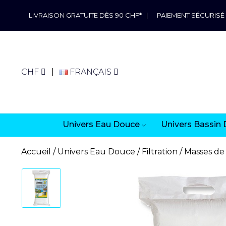
LIVRAISON GRATUITE DÈS 90 CHF*
|
PAIEMENT SÉCURISÉ
CHF
FRANÇAIS
Univers Eau Douce
Univers Bassin 
Accueil
Univers Eau Douce
Filtration
Masses de 