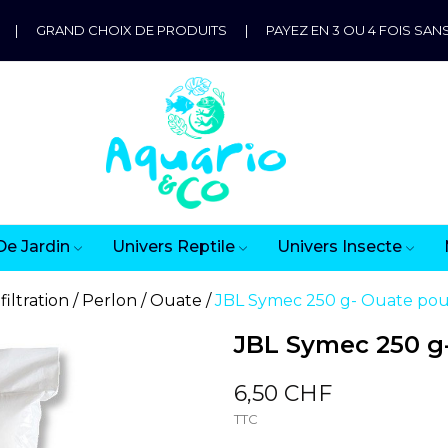
|
GRAND CHOIX DE PRODUITS
|
PAYEZ EN 3 OU 4 FOIS SANS
De Jardin
Univers Reptile
Univers Insecte
filtration
Perlon / Ouate
JBL Symec 250 g- Ouate po
JBL Symec 250 g
6,50 CHF
TTC