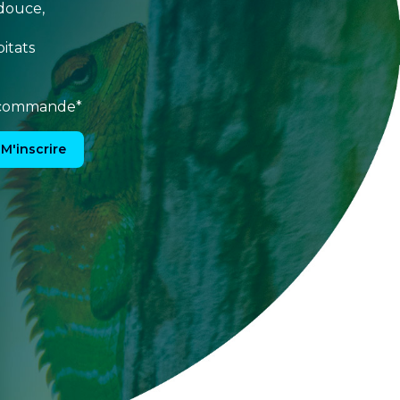
douce,
itats
e commande*
M'inscrire