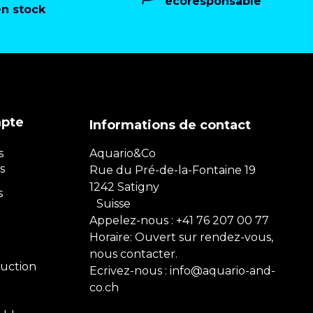
écoresponsable
en stock
mpte
Informations de contact
s
Aquario&Co
s
Rue du Pré-de-la-Fontaine 19
1242 Satigny
s
Suisse
Appelez-nous :
+41 76 207 00 77
Horaire: Ouvert sur rendez-vous,
nous contacter.
uction
Ecrivez-nous :
info@aquario-and-
co.ch