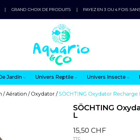
|
GRAND CHOIX DE PRODUITS
|
PAYEZ EN 3 OU 4 FOIS SANS
De Jardin
Univers Reptile
Univers Insecte
m
Aération
Oxydator
SÖCHTING Oxydator Recharge L
SÖCHTING Oxydat
L
15,50 CHF
TTC