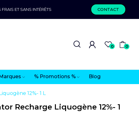
 FRAIS ET SANS INTÉRÊTS
CONTACT
0
0
Marques
% Promotions %
Blog
iquogène 12%- 1 L
or Recharge Liquogène 12%- 1