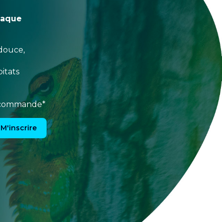
haque
douce,
itats
e commande*
M'inscrire