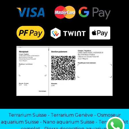
Terrarium Suisse
-
Terrarium Genève
-
Osmoseur
aquarium Suisse
-
Nano aquarium Suisse
-
Terrarium kit
complet
-
Pierre decoration aquarium