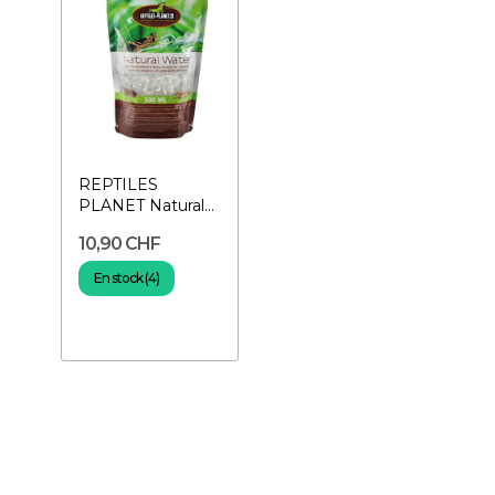
REPTILES
PLANET Natural
Water 500 ml-
10,90 CHF
Eau en gelée
pour...
En stock (4)