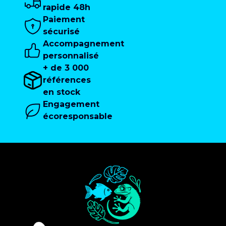
rapide 48h
Paiement
sécurisé
Accompagnement
personnalisé
+ de 3 000
références
en stock
Engagement
écoresponsable