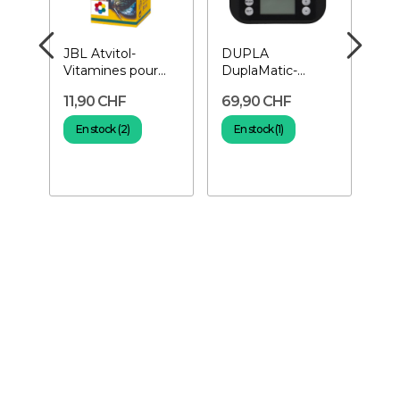
JBL Atvitol-
DUPLA
JB
 -
Vitamines pour
DuplaMatic-
Aut
poissons
Distributeur de
Dis
11,90 CHF
69,90 CHF
62
nourriture
nou
En stock (2)
En stock (1)
E