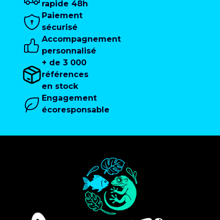
rapide 48h
Paiement
sécurisé
Accompagnement
personnalisé
+ de 3 000
références
en stock
Engagement
écoresponsable