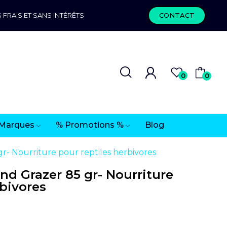
 FRAIS ET SANS INTÉRÊTS
CONTACT
0
0
Marques
% Promotions %
Blog
- Nourriture pour reptiles herbivores
d Grazer 85 gr- Nourriture
rbivores