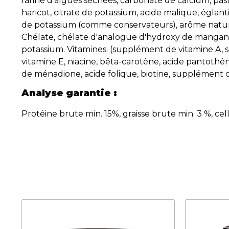
farine d'algues séchées, carbonate de calcium, pa
haricot, citrate de potassium, acide malique, églant
de potassium (comme conservateurs), arôme nature
Chélate, chélate d'analogue d'hydroxy de manganè
potassium. Vitamines: (supplément de vitamine A,
vitamine E, niacine, bêta-carotène, acide pantothé
de ménadione, acide folique, biotine, supplément d
Analyse garantie :
Protéine brute min. 15%, graisse brute min. 3 %, c