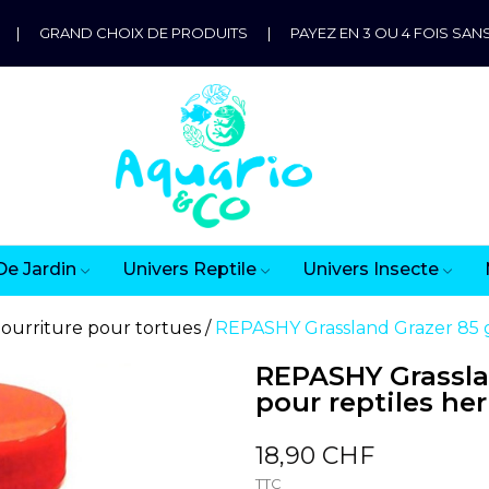
|
GRAND CHOIX DE PRODUITS
|
PAYEZ EN 3 OU 4 FOIS SANS
De Jardin
Univers Reptile
Univers Insecte
ourriture pour tortues
REPASHY Grassland Grazer 85 gr
REPASHY Grasslan
pour reptiles he
18,90 CHF
TTC