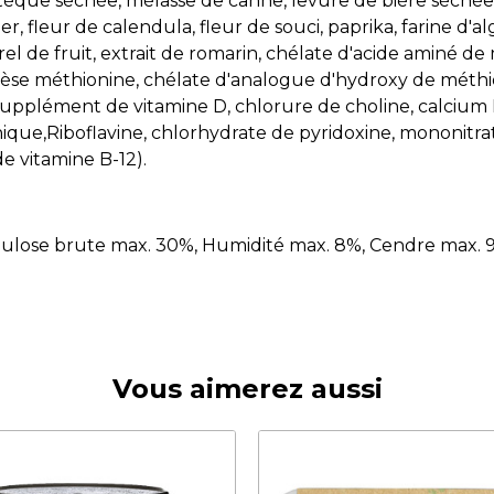
stèque séchée, mélasse de canne, levure de bière séché
ier, fleur de calendula, fleur de souci, paprika, farine 
l de fruit, extrait de romarin, chélate d'acide aminé 
se méthionine, chélate d'analogue d'hydroxy de méthio
 supplément de vitamine D, chlorure de choline, calciu
nique,Riboflavine, chlorhydrate de pyridoxine, mononitr
e vitamine B-12).
ellulose brute max. 30%, Humidité max. 8%, Cendre max. 9
Vous aimerez aussi