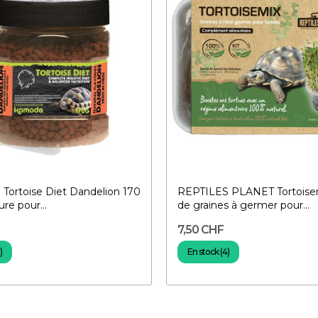
ortoise Diet Dandelion 170
REPTILES PLANET Tortoisem
ure pour...
de graines à germer pour...
7,50 CHF
)
En stock (4)