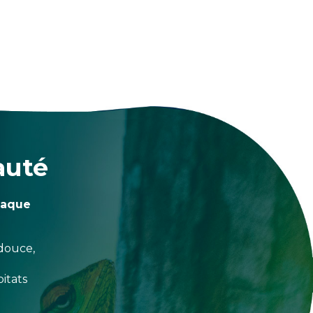
auté
haque
douce,
itats