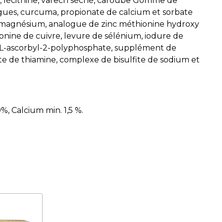
e, lécithine, varech séché, caroube Gomme de
d'algues, curcuma, propionate de calcium et sorbate
de magnésium, analogue de zinc méthionine hydroxy
nine de cuivre, levure de sélénium, iodure de
m L-ascorbyl-2-polyphosphate, supplément de
ate de thiamine, complexe de bisulfite de sodium et
%, Calcium min. 1,5 %.