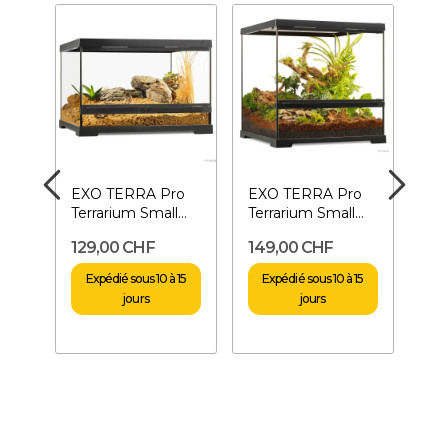
o
EXO TERRA Pro
EXO TERRA Pro
EX
all
Terrarium Small
Terrarium Small
Ter
x 90
Low 45 x 45 x 30
Wide- 45 x 45 x 45
Tal
129,00 CHF
149,00 CHF
16
cm
cm
cm
15
Expédié sous 10 à 15
Expédié sous 10 à 15
E
jours
jours