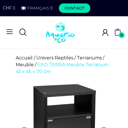
CHF
FRANÇAIS
CONTACT
0
Accueil
Univers Reptiles
Terrariums
Meuble
EXO TERRA Meuble Terrarium
45 x 45 x 70 cm