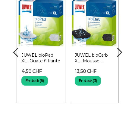
JUWEL bioPad
JUWEL bioCarb
JUW
XL- Ouate filtrante
XL- Mousse
Mou
charbon actif
nit
4,50 CHF
13,50 CHF
10
En stock (8)
En stock (3)
E