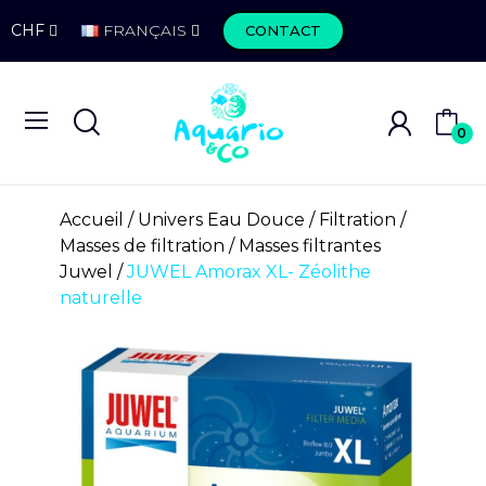
CHF
FRANÇAIS
CONTACT
0
Accueil
Univers Eau Douce
Filtration
Masses de filtration
Masses filtrantes
Juwel
JUWEL Amorax XL- Zéolithe
naturelle