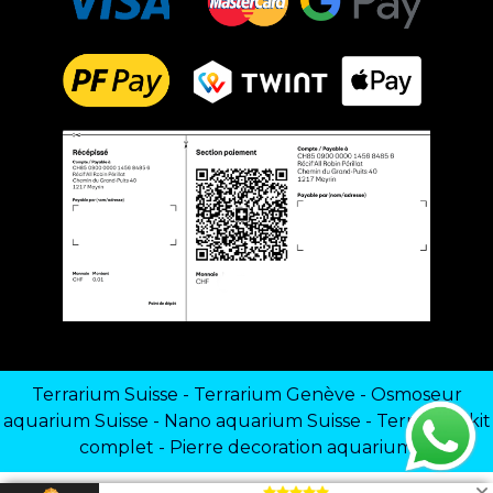
Terrarium Suisse
-
Terrarium Genève
-
Osmoseur
aquarium Suisse
-
Nano aquarium Suisse
-
Terrarium kit
complet
-
Pierre decoration aquarium