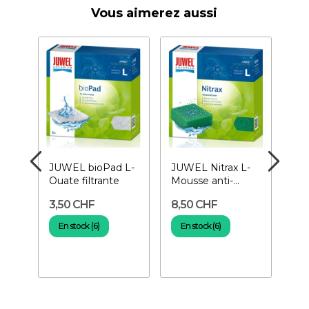
Vous aimerez aussi
s
JUWEL bioPad L-
JUWEL Nitrax L-
JU
 à
Ouate filtrante
Mousse anti-
coa
nitrates
à p
3,50 CHF
8,50 CHF
4,
En stock (6)
En stock (6)
E