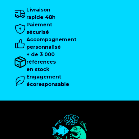
Livraison
rapide 48h
Paiement
sécurisé
Accompagnement
personnalisé
+ de 3 000
références
en stock
Engagement
écoresponsable