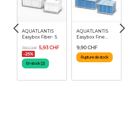
AQUATLANTIS
AQUATLANTIS
AQ
ated
Easybox Fiber- S
Easybox Fine
Ea
Foam- S
Aqu
5,93 CHF
9,90 CHF
10
7,90 CHF
-25%
Rupture de stock
R
En stock (2)