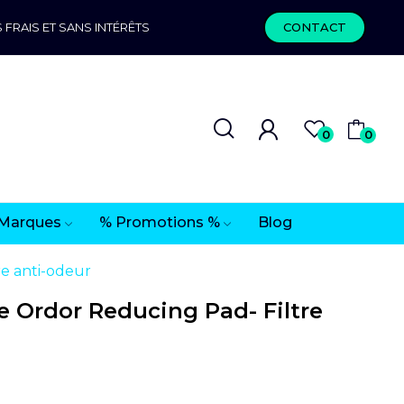
 FRAIS ET SANS INTÉRÊTS
CONTACT
0
0
Marques
% Promotions %
Blog
e anti-odeur
 Ordor Reducing Pad- Filtre