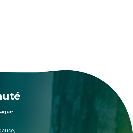
auté
haque
douce,