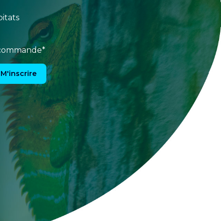
itats
e commande*
M'inscrire