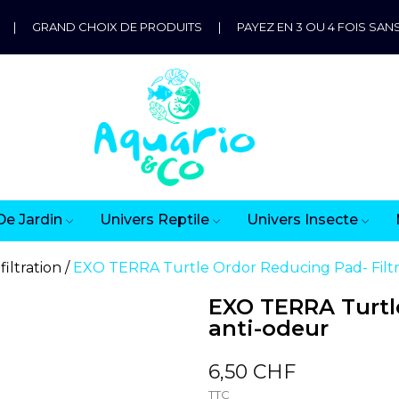
|
GRAND CHOIX DE PRODUITS
|
PAYEZ EN 3 OU 4 FOIS SANS
De Jardin
Univers Reptile
Univers Insecte
filtration
EXO TERRA Turtle Ordor Reducing Pad- Filtr
EXO TERRA Turtle
anti-odeur
6,50 CHF
TTC