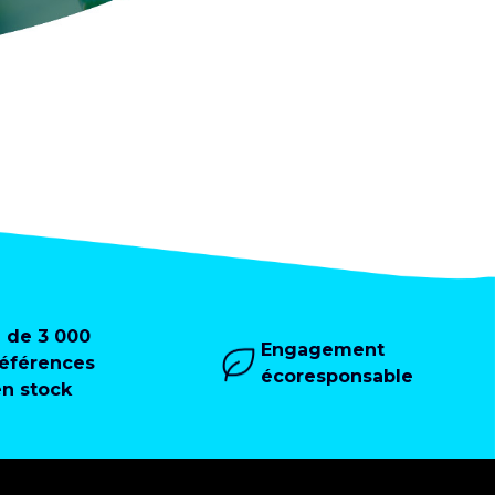
+ de 3 000
Engagement
références
écoresponsable
en stock