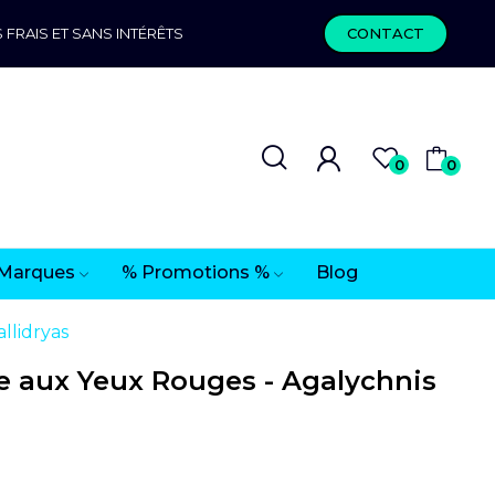
 FRAIS ET SANS INTÉRÊTS
CONTACT
0
0
Marques
% Promotions %
Blog
llidryas
te aux Yeux Rouges - Agalychnis