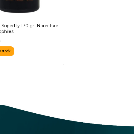
uperFly 170 gr- Nourriture
ophiles
F
e stock