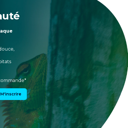
auté
haque
douce,
itats
e commande*
M'inscrire