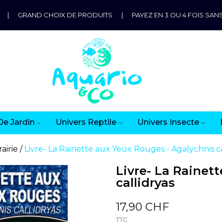
|
GRAND CHOIX DE PRODUITS
|
PAYEZ EN 3 OU 4 FOIS SANS
De Jardin
Univers Reptile
Univers Insecte
rairie
Livre- La Rainette aux Yeux Rouges - Agalychnis ca
Livre- La Rainet
callidryas
17,90 CHF
TTC