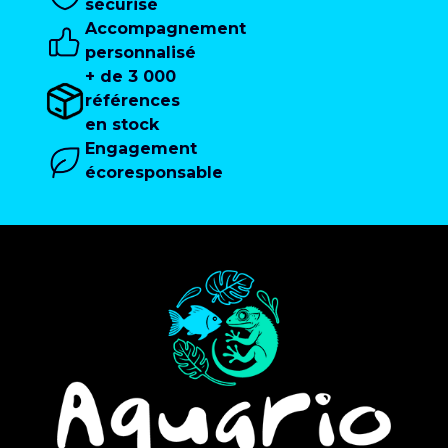
sécurisé
Accompagnement
personnalisé
+ de 3 000
références
en stock
Engagement
écoresponsable