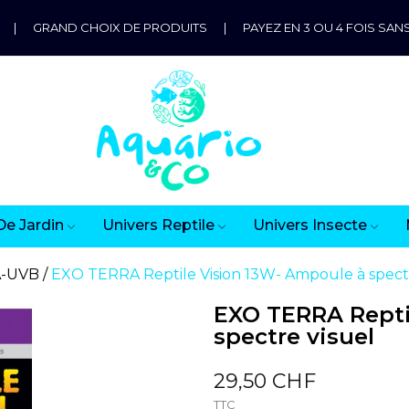
|
GRAND CHOIX DE PRODUITS
|
PAYEZ EN 3 OU 4 FOIS SANS
De Jardin
Univers Reptile
Univers Insecte
A-UVB
EXO TERRA Reptile Vision 13W- Ampoule à spectr
EXO TERRA Repti
spectre visuel
29,50 CHF
TTC