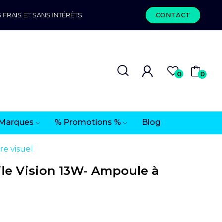
 FRAIS ET SANS INTÉRÊTS
CONTACT
0
0
Marques
% Promotions %
Blog
e visuel
le Vision 13W- Ampoule à