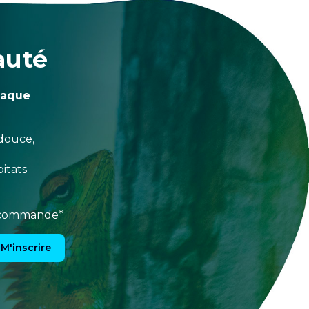
auté
haque
douce,
itats
e commande*
M'inscrire