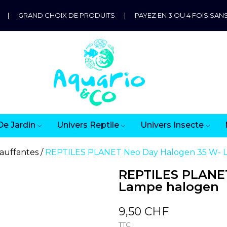
|
GRAND CHOIX DE PRODUITS
|
PAYEZ EN 3 OU 4 FOIS SANS
De Jardin
Univers Reptile
Univers Insecte
auffantes
REPTILES PLANET Neo Day Halogen 35 W- 
REPTILES PLANE
Lampe halogen
9,50 CHF
TTC