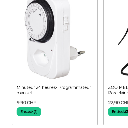
Minuteur 24 heures- Programmateur
ZOO MED
manuel
Porcelain
9,90 CHF
22,90 CH
En stock (5)
En stock (3