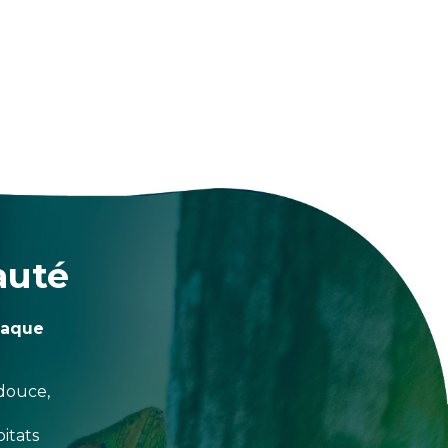
auté
haque
douce,
itats