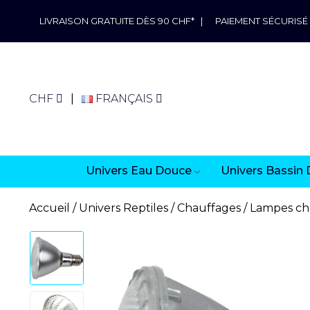
LIVRAISON GRATUITE DÈS 90 CHF*
|
PAIEMENT SÉCURISÉ
CHF
FRANÇAIS
Univers Eau Douce
Univers Bassin 
Accueil
Univers Reptiles
Chauffages
Lampes ch